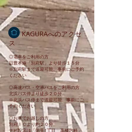
​ KAGURAへのアクセ
ス
◎電車をご利用の方
日豊本線「別府駅」より徒歩１５分
​※別府駅まで送迎可能。事前にご予約
ください
◎高速バス・空港バスをご利用の方
北浜バス停より徒歩２０分
※北浜バス停まで送迎可能。事前にご
予約ください
◎お車でお越しの方
別府ＩＣより約２０分
ナビ設定は「朝見1丁目 高橋内科」