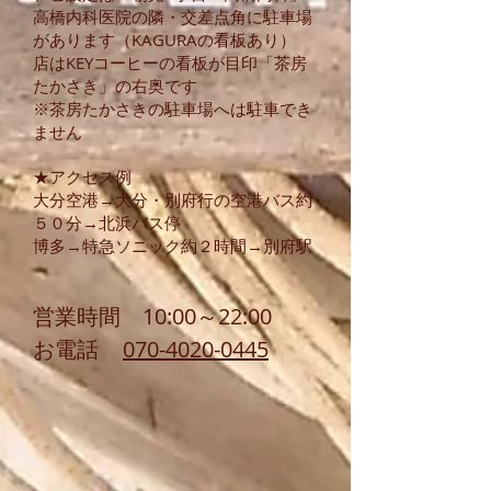
高橋内科医院の隣・交差点角に駐車場
があります（KAGURAの看板あり）
店はKEYコーヒーの看板が目印「茶房
たかさき」の右奥です
※茶房たかさきの駐車場へは駐車でき
ません
★アクセス例
大分空港→大分・別府行の空港バス約
５０分→北浜バス停
博多→特急ソニック約２時間→別府駅
営業時間 10:00～22:00
​お電話
070-4020-0445