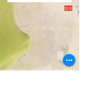
送信
｜
HOME
｜
サロン紹介
｜
メニュー料金
｜
タイ式
マッサージ
｜
アロマセラピー
｜
潜在数秘術
｜
ア
クセス
｜
取扱商品
｜
イベント＆キャンペーン
｜
スクール
｜