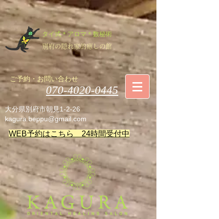
タイ式＊アロマ＊数秘術
​別府の隠れ家的癒しの館
​ご予約・お問い合わせ
​070-4020-0445
​大分県別府市朝見1-2-26
kagura.beppu@gmail.com
​WEB予約はこちら 24時間受付中